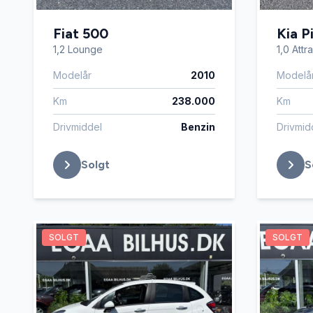
Fiat 500
Kia P
1,2 Lounge
1,0 Attr
Modelår
2010
Modelå
Km
238.000
Km
Drivmiddel
Benzin
Drivmid
Solgt
S
SOLGT
SOLGT