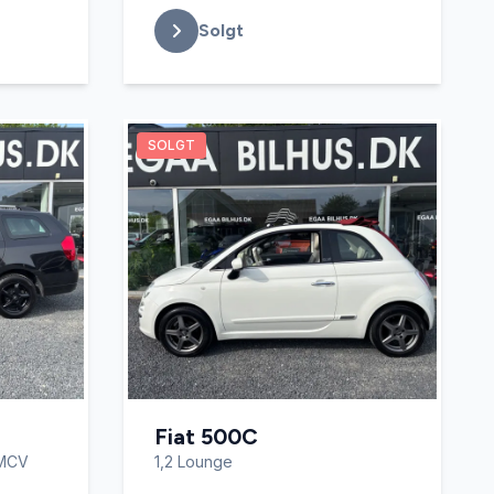
Solgt
SOLGT
Fiat 500C
 MCV
1,2 Lounge