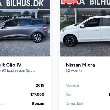
lt Clio IV
Nissan Micra
 90 Expression Sport
1,2 Acenta
r
2015
Modelår
177.000
Km
del
Benzin
Drivmiddel