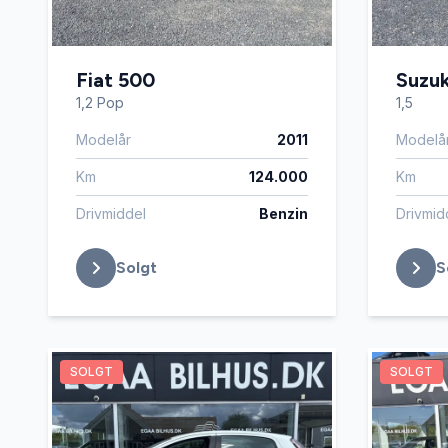
Fiat 500
Suzuk
1,2 Pop
1,5
Modelår
2011
Modelå
Km
124.000
Km
Drivmiddel
Benzin
Drivmid
Solgt
S
SOLGT
SOLGT