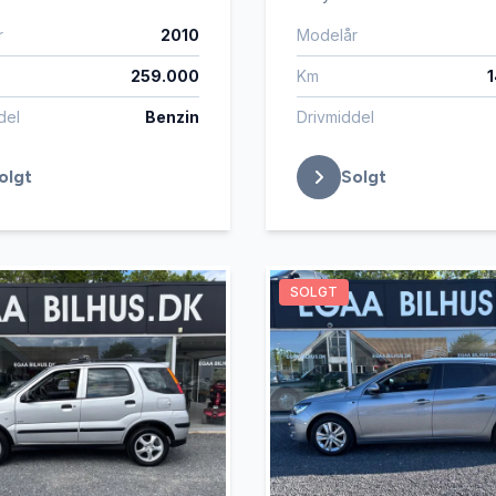
r
2010
Modelår
259.000
Km
del
Benzin
Drivmiddel
olgt
Solgt
SOLGT