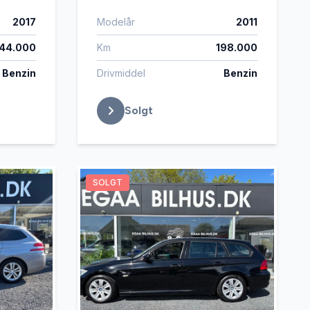
2017
Modelår
2011
144.000
Km
198.000
Benzin
Drivmiddel
Benzin
Solgt
SOLGT