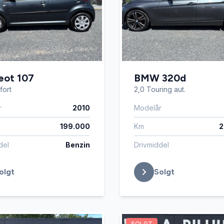
eot 107
BMW 320d
fort
2,0 Touring aut.
r
2010
Modelår
199.000
Km
2
del
Benzin
Drivmiddel
olgt
Solgt
SOLGT