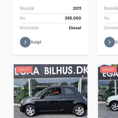
Modelår
2011
Modelå
Km
295.000
Km
Drivmiddel
Diesel
Drivmid
Solgt
S
SOLGT
SOLGT