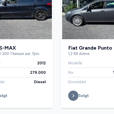
 S-MAX
Fiat Grande Punto
i 200 Titanium aut. 7prs
1,2 69 Active
r
2012
Modelår
279.000
Km
del
Diesel
Drivmiddel
olgt
Solgt