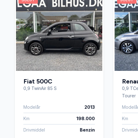
Fiat 500C
Renau
0,9 TwinAir 85 S
0,9 TCe
Tourer
Modelår
2013
Modelå
Km
198.000
Km
Drivmiddel
Benzin
Drivmid