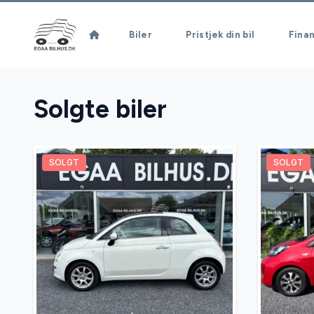
Biler
Pristjek din bil
Finan
Solgte biler
SOLGT
SOLGT