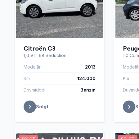
Citroën C3
Peug
1,0 VTi 68 Seduction
1,0 Com
Modelår
2013
Modelå
Km
124.000
Km
Drivmiddel
Benzin
Drivmid
Solgt
S
SOLGT
SOLGT