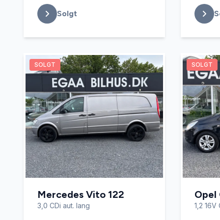
Solgt
S
SOLGT
SOLGT
Mercedes Vito 122
Opel
3,0 CDi aut. lang
1,2 16V