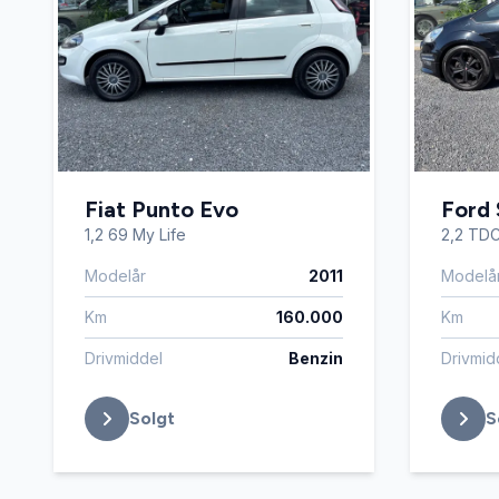
Fiat Punto Evo
Ford
1,2 69 My Life
2,2 TDC
Modelår
2011
Modelå
Km
160.000
Km
Drivmiddel
Benzin
Drivmid
Solgt
S