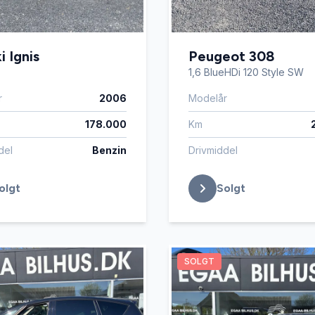
i Ignis
Peugeot 308
1,6 BlueHDi 120 Style SW
r
2006
Modelår
178.000
Km
del
Benzin
Drivmiddel
olgt
Solgt
SOLGT