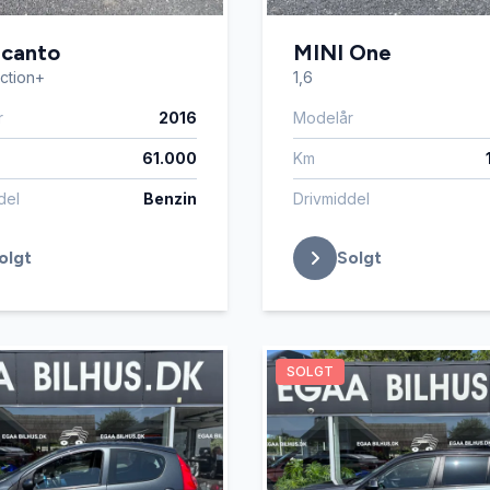
icanto
MINI One
action+
1,6
r
2016
Modelår
61.000
Km
del
Benzin
Drivmiddel
olgt
Solgt
SOLGT