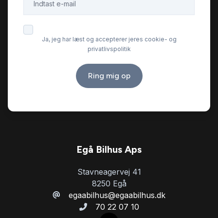
Ja, jeg har læst og accepterer jeres cookie- og
privatlivspolitik
Ring mig op
Egå Bilhus Aps
Stavneagervej 41
8250 Egå
egaabilhus@egaabilhus.dk
70 22 07 10