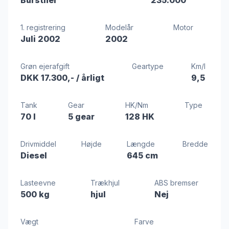
Bürstner
235.000
1. registrering
Modelår
Motor
Juli 2002
2002
Grøn ejerafgift
Geartype
Km/l
DKK 17.300,-
/ årligt
9,5
Tank
Gear
HK/Nm
Type
70 l
5 gear
128 HK
Drivmiddel
Højde
Længde
Bredde
Diesel
645 cm
Lasteevne
Trækhjul
ABS bremser
500 kg
hjul
Nej
Vægt
Farve