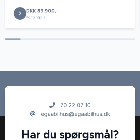
DKK 89.900,-
Navigation
Kontantpris
Splitbagsæder
Stofsæder
Sædevarme
Tagræling
70 22 07 10
egaabilhus@egaabilhus.dk
Tågelygter
Har du spørgsmål?
USB tilslutning