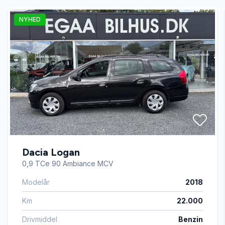
NYHED
El-spejle
Fartpilot
Fjernbetjent centrallås
Højdejusterbart førersæde
Dacia Logan
Isofix
0,9 TCe 90 Ambiance MCV
Modelår
2018
Kørecomputer
Km
22.000
Læderrat
Drivmiddel
Benzin