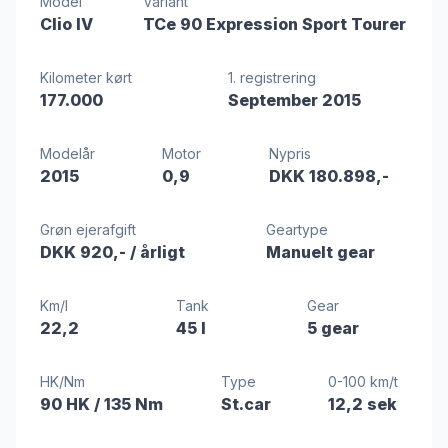
Model
Variant
Clio IV
TCe 90 Expression Sport Tourer
Kilometer kørt
1. registrering
177.000
September 2015
Modelår
Motor
Nypris
2015
0,9
DKK 180.898,-
Grøn ejerafgift
Geartype
DKK 920,-
/ årligt
Manuelt gear
Km/l
Tank
Gear
22,2
45 l
5 gear
HK/Nm
Type
0-100 km/t
90 HK
/ 135 Nm
St.car
12,2 sek