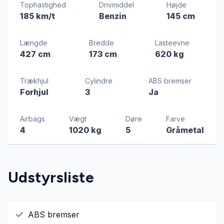
Tophastighed
Drivmiddel
Højde
185 km/t
Benzin
145 cm
Længde
Bredde
Lasteevne
427 cm
173 cm
620 kg
Trækhjul
Cylindre
ABS bremser
Forhjul
3
Ja
Airbags
Vægt
Døre
Farve
4
1020 kg
5
Gråmetal
Udstyrsliste
ABS bremser