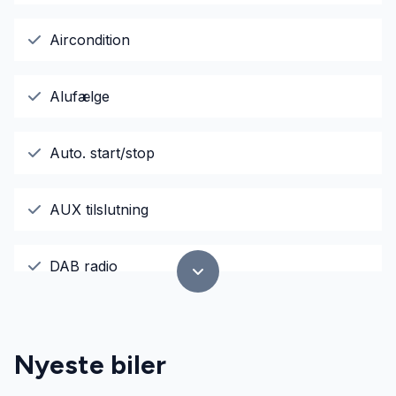
Aircondition
Alufælge
Auto. start/stop
AUX tilslutning
DAB radio
Dæktryksystem
Nyeste biler
El-ruder